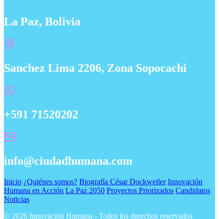
La Paz, Bolivia
Sanchez Lima 2206, Zona Sopocachi
+591 71520202
info@ciudadhumana.com
Inicio
¿Quiénes somos?
Biografía César Dockweiler
Innovación
Humana en Acción
La Paz 2050
Proyectos Priorizados
Candidatos
Noticias
© 2026 Innovación Humana - Todos los derechos reservados